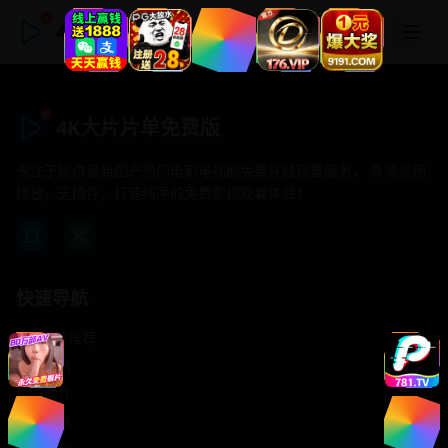
4K大片片单免费版
4K大片片单免费版
专注于提供最新国产热门电影电视剧免费在线观看服务， 高清流畅
播放，无插件，打造纯净的免费影视观看体验！
快速导航
首页推荐
精选剧情
热门动作
浪漫爱情